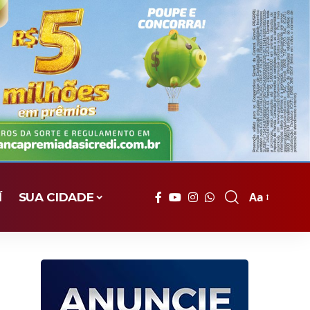
Aa
Í
SUA CIDADE
Font
Resizer