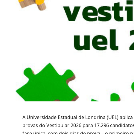
A Universidade Estadual de Londrina (UEL) aplica
provas do Vestibular 2026 para 17.296 candidatos
fase única, com dois dias de prova – o primeiro 