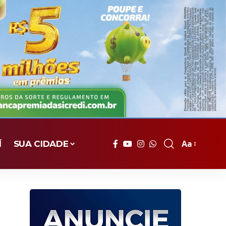
Aa
Í
SUA CIDADE
Font
Resizer