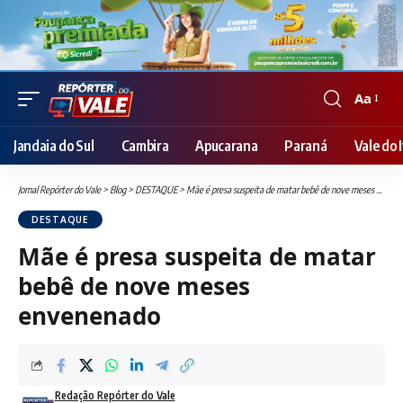
Aa
Font
Resizer
Jandaia do Sul
Cambira
Apucarana
Paraná
Vale do I
Jornal Repórter do Vale
>
Blog
>
DESTAQUE
>
Mãe é presa suspeita de matar bebê de nove meses envenenado
DESTAQUE
Mãe é presa suspeita de matar
bebê de nove meses
envenenado
Redação Repórter do Vale