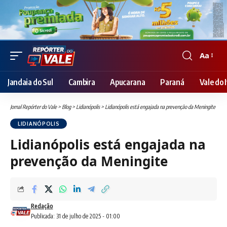
Aa
Font
Resizer
Jandaia do Sul
Cambira
Apucarana
Paraná
Vale do I
Jornal Repórter do Vale
>
Blog
>
Lidianópolis
>
Lidianópolis está engajada na prevenção da Meningite
LIDIANÓPOLIS
Lidianópolis está engajada na
prevenção da Meningite
Redação
Publicada: 31 de julho de 2025 - 01:00