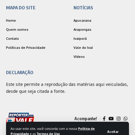
MAPA DO SITE
NOTÍCIAS
Home
Apucarana
Quem somos
Arapongas
Contato
Ivaiporã
Políticas de Privacidade
Vale do Ivaí
Vídeos
DECLARAÇÃO
Este site permite a reprodução das matérias aqui veiculadas,
desde que seja citada a fonte.
Acompanhe!
Ao usar este site, você concorda com a nossa
Política de
Aceitar
Privacidade
e os
Termos de Uso