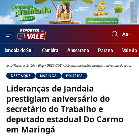
Aa
Font
Resizer
Jandaia do Sul
Cambira
Apucarana
Paraná
Vale do I
Jornal Repórter do Vale
>
Blog
>
DESTAQUE
>
Lideranças de Jandaia prestigiam aniversário do secretário do Trabalho e deputado estadual Do Carmo em Maringá
DESTAQUE
MARINGÁ
POLÍTICA
Lideranças de Jandaia
prestigiam aniversário do
secretário do Trabalho e
deputado estadual Do Carmo
em Maringá