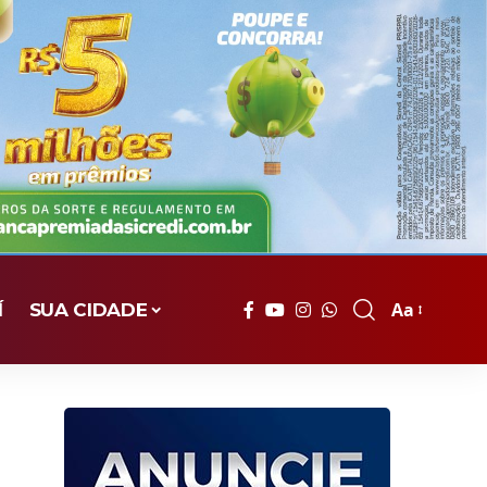
Aa
Í
SUA CIDADE
Font
Resizer