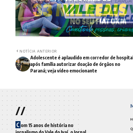
NOTÍCIA ANTERIOR
Adolescente é aplaudido em corredor de hospita
após família autorizar doação de órgãos no
Paraná; veja vídeo emocionante
//
M
H
C
om 15 anos de história no
Q
jornalismo do Vale do Ivaí, o Jornal