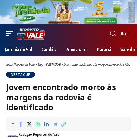
Aa
Font
Resizer
Jandaia do Sul
Cambira
Apucarana
Paraná
Vale do I
Jornal Repórter do Vale
>
Blog
>
DESTAQUE
>
Jovem encontrado morto às margens da rodovia é identificado
DESTAQUE
Jovem encontrado morto às
margens da rodovia é
identificado
Redação Repórter do Vale