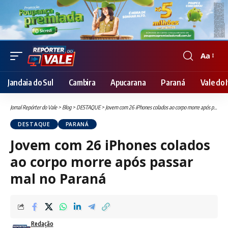
Aa
Font
Resizer
Jandaia do Sul
Cambira
Apucarana
Paraná
Vale do I
Jornal Repórter do Vale
>
Blog
>
DESTAQUE
>
Jovem com 26 iPhones colados ao corpo morre após passar mal no Paraná
DESTAQUE
PARANÁ
Jovem com 26 iPhones colados
ao corpo morre após passar
mal no Paraná
Redação