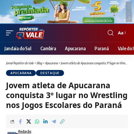
Aa
Font
Resizer
Jandaia do Sul
Cambira
Apucarana
Paraná
Vale do I
Jornal Repórter do Vale
>
Blog
>
Apucarana
>
Jovem atleta de Apucarana conquista 3º lugar no Wrestling nos Jogos Escolares do Paraná
APUCARANA
DESTAQUE
Jovem atleta de Apucarana
conquista 3º lugar no Wrestling
nos Jogos Escolares do Paraná
Redação