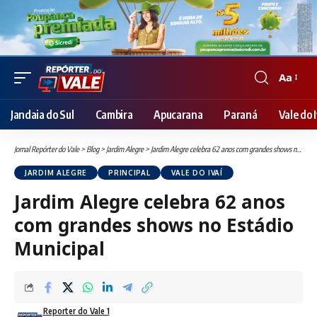
Aa
Font
Resizer
Jandaia do Sul
Cambira
Apucarana
Paraná
Vale do I
Jornal Repórter do Vale
>
Blog
>
Jardim Alegre
>
Jardim Alegre celebra 62 anos com grandes shows no Estádio Municipal
JARDIM ALEGRE
PRINCIPAL
VALE DO IVAÍ
Jardim Alegre celebra 62 anos
com grandes shows no Estádio
Municipal
Reporter do Vale 1