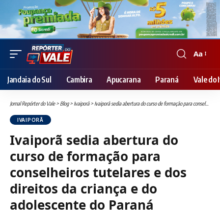
Aa
Font
Resizer
Jandaia do Sul
Cambira
Apucarana
Paraná
Vale do I
Jornal Repórter do Vale
>
Blog
>
Ivaiporã
>
Ivaiporã sedia abertura do curso de formação para conselheiros tutelares e dos direitos da criança e do adolescente do Paraná
IVAIPORÃ
Ivaiporã sedia abertura do
curso de formação para
conselheiros tutelares e dos
direitos da criança e do
adolescente do Paraná