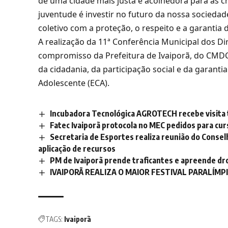
de uma cidade mais justa e acolhedora para as cr
juventude é investir no futuro da nossa socieda
coletivo com a proteção, o respeito e a garantia d
A realização da 11ª Conferência Municipal dos Di
compromisso da Prefeitura de Ivaiporã, do CMD
da cidadania, da participação social e da garanti
Adolescente (ECA).
Incubadora Tecnológica AGROTECH recebe visita
Fatec Ivaiporã protocola no MEC pedidos para cur
Secretaria de Esportes realiza reunião do Conselh
aplicação de recursos
PM de Ivaiporã prende traficantes e apreende dr
IVAIPORÃ REALIZA O MAIOR FESTIVAL PARALÍM
TAGS:
Ivaiporã