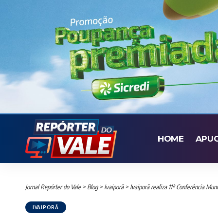
HOME
APU
Jornal Repórter do Vale
>
Blog
>
Ivaiporã
>
Ivaiporã realiza 11ª Conferência Mun
IVAIPORÃ