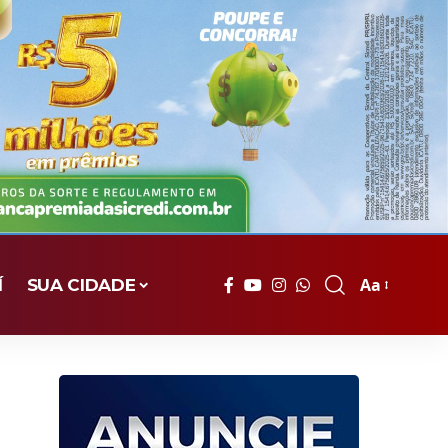
Aa
Í
SUA CIDADE
Font
Resizer