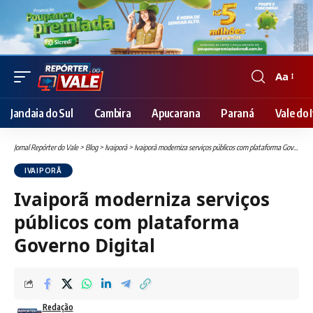
Aa
Font
Resizer
Jandaia do Sul
Cambira
Apucarana
Paraná
Vale do I
Jornal Repórter do Vale
>
Blog
>
Ivaiporã
>
Ivaiporã moderniza serviços públicos com plataforma Governo Digital
IVAIPORÃ
Ivaiporã moderniza serviços
públicos com plataforma
Governo Digital
Redação