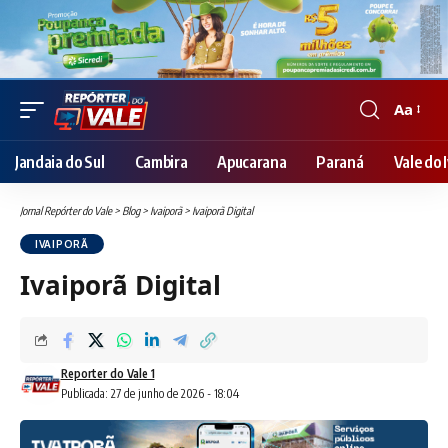
Aa
Font
Resizer
Jandaia do Sul
Cambira
Apucarana
Paraná
Vale do I
Jornal Repórter do Vale
>
Blog
>
Ivaiporã
>
Ivaiporã Digital
IVAIPORÃ
Ivaiporã Digital
Reporter do Vale 1
Publicada: 27 de junho de 2026 - 18:04