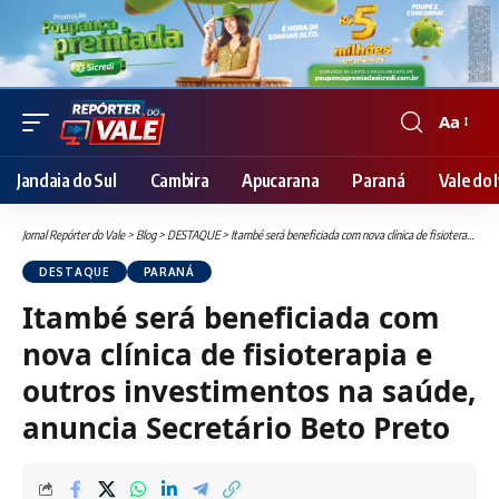
Aa
Font
Resizer
Jandaia do Sul
Cambira
Apucarana
Paraná
Vale do I
Jornal Repórter do Vale
>
Blog
>
DESTAQUE
>
Itambé será beneficiada com nova clínica de fisioterapia e outros investimentos na saúde, anuncia Secretário Beto Preto
DESTAQUE
PARANÁ
Itambé será beneficiada com
nova clínica de fisioterapia e
outros investimentos na saúde,
anuncia Secretário Beto Preto