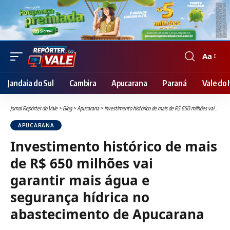
Aa
Font
Resizer
Jandaia do Sul
Cambira
Apucarana
Paraná
Vale do I
Jornal Repórter do Vale
>
Blog
>
Apucarana
>
Investimento histórico de mais de R$ 650 milhões vai garantir mais água e segurança hídrica no abastecimento de Apucarana
APUCARANA
Investimento histórico de mais
de R$ 650 milhões vai
garantir mais água e
segurança hídrica no
abastecimento de Apucarana