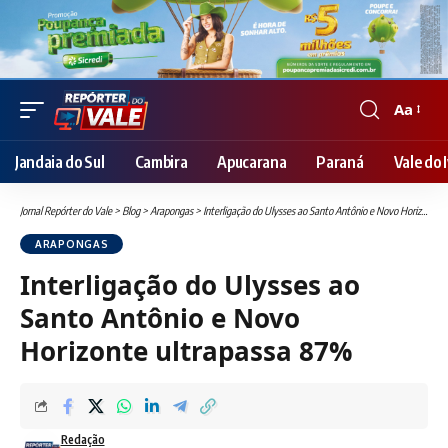
Aa
Font
Resizer
Jandaia do Sul
Cambira
Apucarana
Paraná
Vale do I
Jornal Repórter do Vale
>
Blog
>
Arapongas
>
Interligação do Ulysses ao Santo Antônio e Novo Horizonte ultrapassa 87%
ARAPONGAS
Interligação do Ulysses ao
Santo Antônio e Novo
Horizonte ultrapassa 87%
Redação