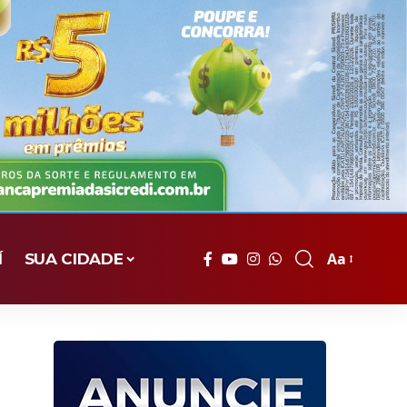
Aa
Í
SUA CIDADE
Font
Resizer