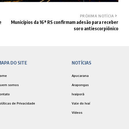
PRÓXIMA NOTÍCIA
e
Municípios da 16ª RS confirmam adesão para receber
soro antiescorpiônico
APA DO SITE
NOTÍCIAS
ome
Apucarana
uem somos
Arapongas
ontato
Ivaiporã
olíticas de Privacidade
Vale do Ivaí
Vídeos