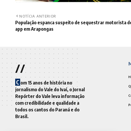
NOTÍCIA ANTERIOR
População espanca suspeito de sequestrar motorista d
app em Arapongas
//
M
H
C
om 15 anos de história no
Q
jornalismo do Vale do Ivaí, o Jornal
Repórter do Vale leva informação
C
com credibilidade e qualidade a
P
todos os cantos do Paraná e do
Brasil.