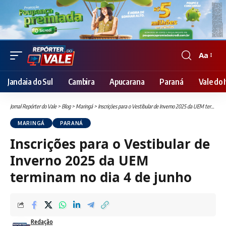
Aa
Font
Resizer
Jandaia do Sul
Cambira
Apucarana
Paraná
Vale do I
Jornal Repórter do Vale
>
Blog
>
Maringá
>
Inscrições para o Vestibular de Inverno 2025 da UEM terminam no dia 4 de junho
MARINGÁ
PARANÁ
Inscrições para o Vestibular de
Inverno 2025 da UEM
terminam no dia 4 de junho
Redação