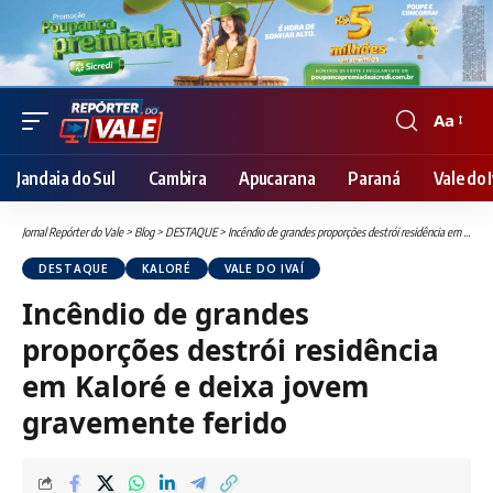
Aa
Font
Resizer
Jandaia do Sul
Cambira
Apucarana
Paraná
Vale do I
Jornal Repórter do Vale
>
Blog
>
DESTAQUE
>
Incêndio de grandes proporções destrói residência em Kaloré e deixa jovem gravemente ferido
DESTAQUE
KALORÉ
VALE DO IVAÍ
Incêndio de grandes
proporções destrói residência
em Kaloré e deixa jovem
gravemente ferido