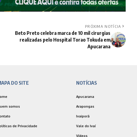
PRÓXIMA NOTÍCIA
Beto Preto celebra marca de 10 mil cirurgias
realizadas pelo Hospital Torao Tokuda em
Apucarana
APA DO SITE
NOTÍCIAS
ome
Apucarana
uem somos
Arapongas
ontato
Ivaiporã
olíticas de Privacidade
Vale do Ivaí
Vídeos