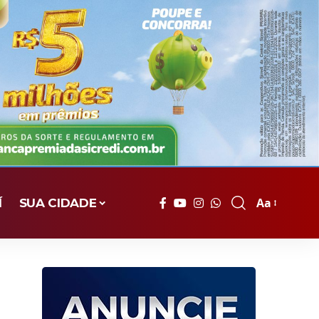
Aa
Í
SUA CIDADE
Font
Resizer