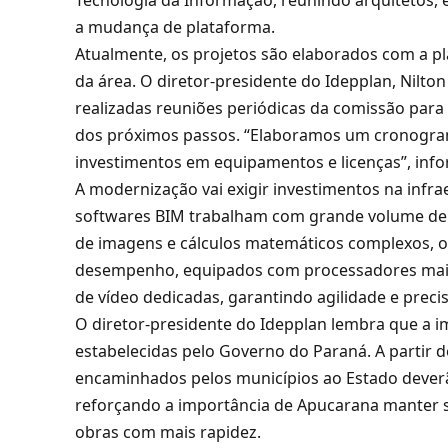
Tecnologia da Informação, reunindo arquitetos, 
a mudança de plataforma.
Atualmente, os projetos são elaborados com a pla
da área. O diretor-presidente do Idepplan, Nilton
realizadas reuniões periódicas da comissão para
dos próximos passos. “Elaboramos um cronograma
investimentos em equipamentos e licenças”, infor
A modernização vai exigir investimentos na infra
softwares BIM trabalham com grande volume de 
de imagens e cálculos matemáticos complexos, 
desempenho, equipados com processadores mais
de vídeo dedicadas, garantindo agilidade e prec
O diretor-presidente do Idepplan lembra que a 
estabelecidas pelo Governo do Paraná. A partir d
encaminhados pelos municípios ao Estado deverã
reforçando a importância de Apucarana manter s
obras com mais rapidez.