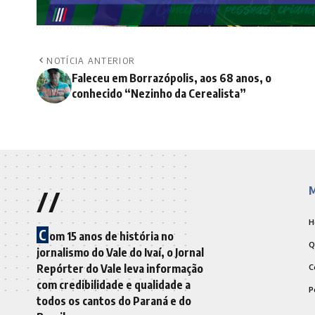
NOTÍCIA ANTERIOR
Faleceu em Borrazópolis, aos 68 anos, o
conhecido “Nezinho da Cerealista”
//
M
H
C
om 15 anos de história no
Q
jornalismo do Vale do Ivaí, o Jornal
Repórter do Vale leva informação
C
com credibilidade e qualidade a
P
todos os cantos do Paraná e do