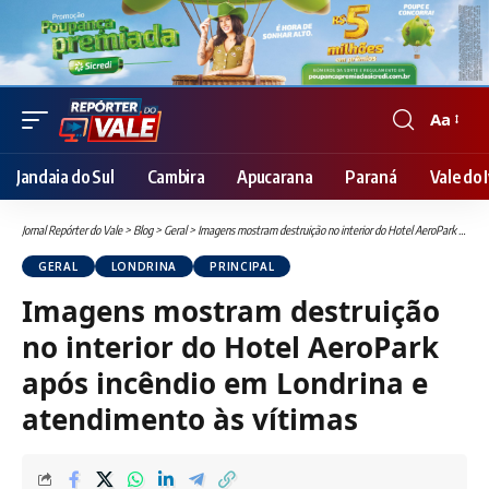
Aa
Font
Resizer
Jandaia do Sul
Cambira
Apucarana
Paraná
Vale do I
Jornal Repórter do Vale
>
Blog
>
Geral
>
Imagens mostram destruição no interior do Hotel AeroPark após incêndio em Londrina e atendimento às vítimas
GERAL
LONDRINA
PRINCIPAL
Imagens mostram destruição
no interior do Hotel AeroPark
após incêndio em Londrina e
atendimento às vítimas