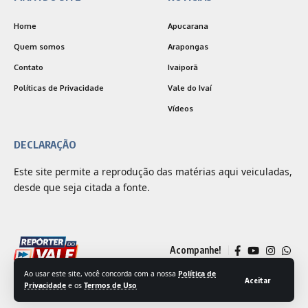
Home
Apucarana
Quem somos
Arapongas
Contato
Ivaiporã
Políticas de Privacidade
Vale do Ivaí
Vídeos
DECLARAÇÃO
Este site permite a reprodução das matérias aqui veiculadas,
desde que seja citada a fonte.
Acompanhe!
Ao usar este site, você concorda com a nossa
Política de
Aceitar
Privacidade
e os
Termos de Uso
© 2025 Jornal Repórter do Vale | Desenvolvido por
Outside Comunicação