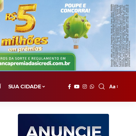
Aa
Í
SUA CIDADE
Font
Resizer