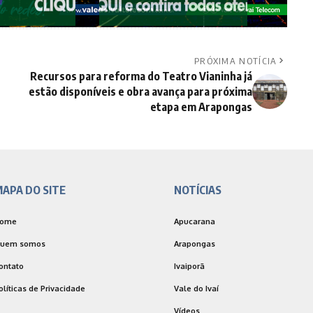
PRÓXIMA NOTÍCIA
Recursos para reforma do Teatro Vianinha já
estão disponíveis e obra avança para próxima
etapa em Arapongas
APA DO SITE
NOTÍCIAS
ome
Apucarana
uem somos
Arapongas
ontato
Ivaiporã
olíticas de Privacidade
Vale do Ivaí
Vídeos