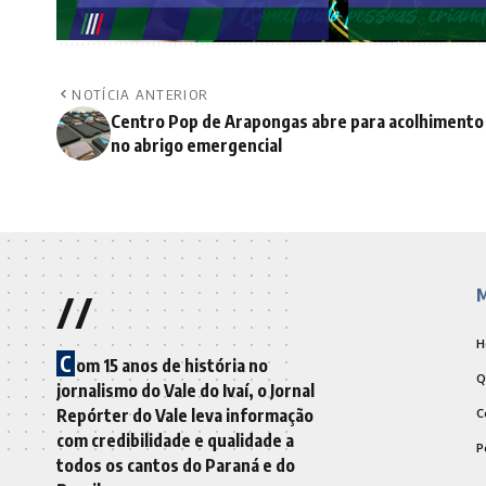
NOTÍCIA ANTERIOR
Centro Pop de Arapongas abre para acolhimento
no abrigo emergencial
//
M
H
C
om 15 anos de história no
Q
jornalismo do Vale do Ivaí, o Jornal
Repórter do Vale leva informação
C
com credibilidade e qualidade a
P
todos os cantos do Paraná e do