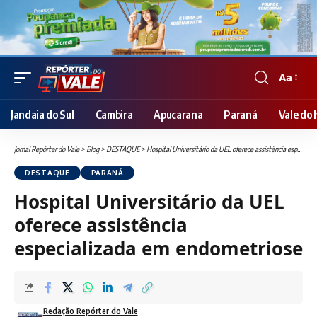
Aa
Font
Resizer
Jandaia do Sul
Cambira
Apucarana
Paraná
Vale do I
Jornal Repórter do Vale
>
Blog
>
DESTAQUE
>
Hospital Universitário da UEL oferece assistência especializada em endometriose
DESTAQUE
PARANÁ
Hospital Universitário da UEL
oferece assistência
especializada em endometriose
Redação Repórter do Vale