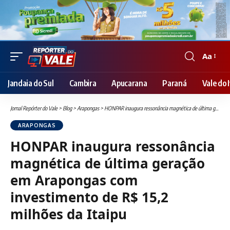
Aa
Font
Resizer
Jandaia do Sul
Cambira
Apucarana
Paraná
Vale do I
Jornal Repórter do Vale
>
Blog
>
Arapongas
>
HONPAR inaugura ressonância magnética de última geração em Arapongas com investimento de R$ 15,2 milhões da Itaipu
ARAPONGAS
HONPAR inaugura ressonância
magnética de última geração
em Arapongas com
investimento de R$ 15,2
milhões da Itaipu