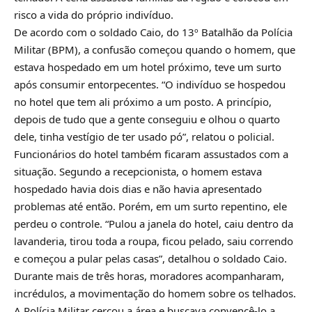
risco a vida do próprio indivíduo.
De acordo com o soldado Caio, do 13º Batalhão da Polícia
Militar (BPM), a confusão começou quando o homem, que
estava hospedado em um hotel próximo, teve um surto
após consumir entorpecentes. “O indivíduo se hospedou
no hotel que tem ali próximo a um posto. A princípio,
depois de tudo que a gente conseguiu e olhou o quarto
dele, tinha vestígio de ter usado pó”, relatou o policial.
Funcionários do hotel também ficaram assustados com a
situação. Segundo a recepcionista, o homem estava
hospedado havia dois dias e não havia apresentado
problemas até então. Porém, em um surto repentino, ele
perdeu o controle. “Pulou a janela do hotel, caiu dentro da
lavanderia, tirou toda a roupa, ficou pelado, saiu correndo
e começou a pular pelas casas”, detalhou o soldado Caio.
Durante mais de três horas, moradores acompanharam,
incrédulos, a movimentação do homem sobre os telhados.
A Polícia Militar cercou a área e buscava convencê-lo a