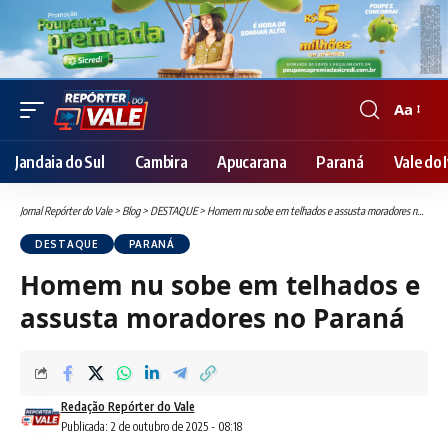
Aa
Font
Resizer
Jandaia do Sul
Cambira
Apucarana
Paraná
Vale do I
Jornal Repórter do Vale
>
Blog
>
DESTAQUE
>
Homem nu sobe em telhados e assusta moradores no Paraná
DESTAQUE
PARANÁ
Homem nu sobe em telhados e
assusta moradores no Paraná
Redação Repórter do Vale
Publicada: 2 de outubro de 2025 - 08:18