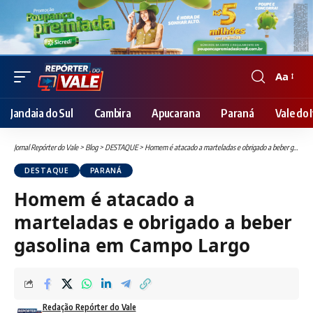
Aa
Font
Resizer
Jandaia do Sul
Cambira
Apucarana
Paraná
Vale do I
Jornal Repórter do Vale
>
Blog
>
DESTAQUE
>
Homem é atacado a marteladas e obrigado a beber gasolina em Campo Largo
DESTAQUE
PARANÁ
Homem é atacado a
marteladas e obrigado a beber
gasolina em Campo Largo
Redação Repórter do Vale