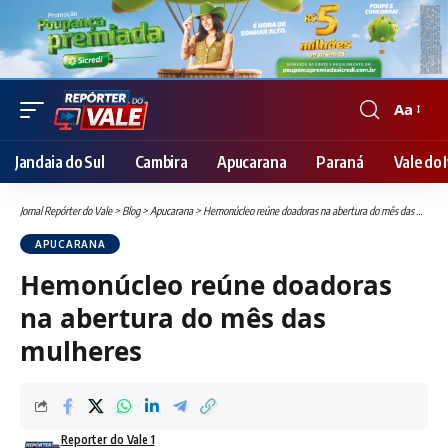
Aa
Font
Resizer
Jandaia do Sul
Cambira
Apucarana
Paraná
Vale do I
Jornal Repórter do Vale
>
Blog
>
Apucarana
>
Hemonúcleo reúne doadoras na abertura do mês das mulheres
APUCARANA
Hemonúcleo reúne doadoras
na abertura do mês das
mulheres
Reporter do Vale 1