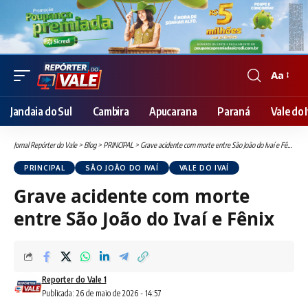
Aa
Font
Resizer
Jandaia do Sul
Cambira
Apucarana
Paraná
Vale do I
Jornal Repórter do Vale
>
Blog
>
PRINCIPAL
>
Grave acidente com morte entre São João do Ivaí e Fênix
PRINCIPAL
SÃO JOÃO DO IVAÍ
VALE DO IVAÍ
Grave acidente com morte
entre São João do Ivaí e Fênix
Reporter do Vale 1
Publicada: 26 de maio de 2026 - 14:57