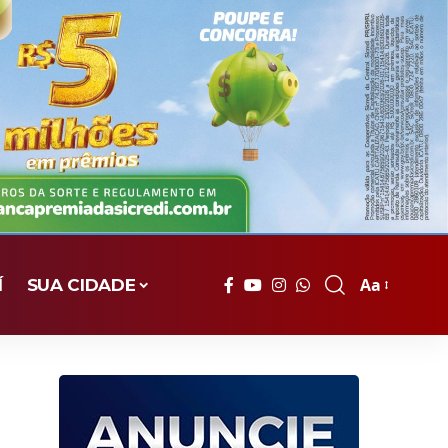
Aa
Í
SUA CIDADE
Font
Resizer