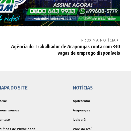
PRÓXIMA NOTÍCIA
Agência do Trabalhador de Arapongas conta com 330
vagas de emprego disponíveis
APA DO SITE
NOTÍCIAS
ome
Apucarana
uem somos
Arapongas
ontato
Ivaiporã
olíticas de Privacidade
Vale do Ivaí