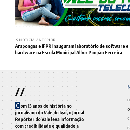
NOTÍCIA ANTERIOR
Arapongas e IFPR inauguram laboratório de software e
hardware na Escola Municipal Albor Pimpão Ferreira
//
M
H
C
om 15 anos de história no
Q
jornalismo do Vale do Ivaí, o Jornal
Repórter do Vale leva informação
C
com credibilidade e qualidade a
P