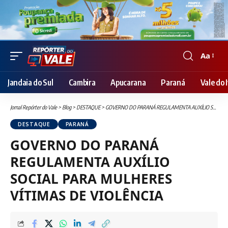
Aa
Font
Resizer
Jandaia do Sul
Cambira
Apucarana
Paraná
Vale do I
Jornal Repórter do Vale
>
Blog
>
DESTAQUE
>
GOVERNO DO PARANÁ REGULAMENTA AUXÍLIO SOCIAL PARA MULHERES VÍTIMAS DE VIOLÊNCIA
DESTAQUE
PARANÁ
GOVERNO DO PARANÁ
REGULAMENTA AUXÍLIO
SOCIAL PARA MULHERES
VÍTIMAS DE VIOLÊNCIA