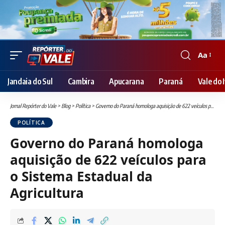
Aa
Font
Resizer
Jandaia do Sul
Cambira
Apucarana
Paraná
Vale do I
Jornal Repórter do Vale
>
Blog
>
Política
>
Governo do Paraná homologa aquisição de 622 veículos para o Sistema Estadual da Agricultura
POLÍTICA
Governo do Paraná homologa
aquisição de 622 veículos para
o Sistema Estadual da
Agricultura