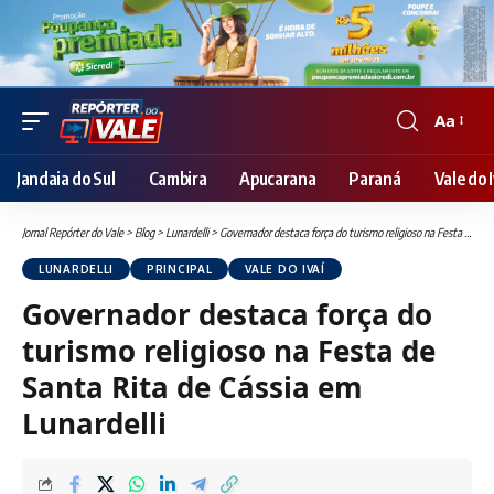
Aa
Font
Resizer
Jandaia do Sul
Cambira
Apucarana
Paraná
Vale do I
Jornal Repórter do Vale
>
Blog
>
Lunardelli
>
Governador destaca força do turismo religioso na Festa de Santa Rita de Cássia em Lunardelli
LUNARDELLI
PRINCIPAL
VALE DO IVAÍ
Governador destaca força do
turismo religioso na Festa de
Santa Rita de Cássia em
Lunardelli