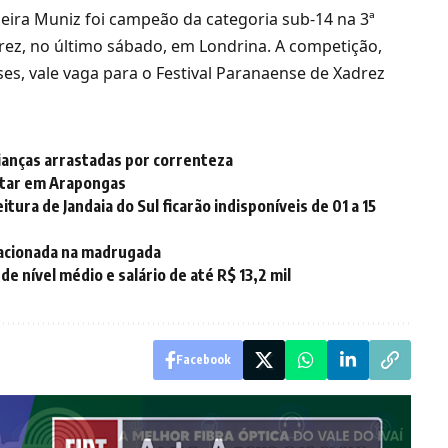
eira Muniz foi campeão da categoria sub-14 na 3ª
drez, no último sábado, em Londrina. A competição,
es, vale vaga para o Festival Paranaense de Xadrez
rianças arrastadas por correnteza
otar em Arapongas
ura de Jandaia do Sul ficarão indisponíveis de 01 a 15
 acionada na madrugada
 nível médio e salário de até R$ 13,2 mil
Facebook