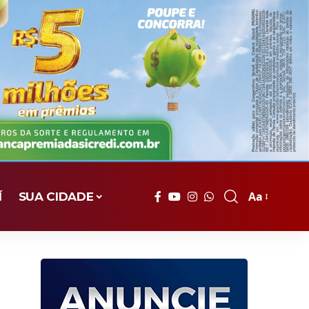
Aa
Í
SUA CIDADE
Font
Resizer