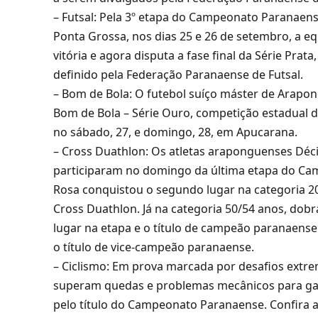
– Futsal: Pela 3º etapa do Campeonato Paranaen
Ponta Grossa, nos dias 25 e 26 de setembro, a 
vitória e agora disputa a fase final da Série Pra
definido pela Federação Paranaense de Futsal.
– Bom de Bola: O futebol suíço máster de Arapon
Bom de Bola – Série Ouro, competição estadual de
no sábado, 27, e domingo, 28, em Apucarana.
– Cross Duathlon: Os atletas araponguenses Décio 
participaram no domingo da última etapa do Cam
Rosa conquistou o segundo lugar na categoria 2
Cross Duathlon. Já na categoria 50/54 anos, dob
lugar na etapa e o título de campeão paranaense e
o título de vice-campeão paranaense.
– Ciclismo: Em prova marcada por desafios extr
superam quedas e problemas mecânicos para gara
pelo título do Campeonato Paranaense. Confira a c