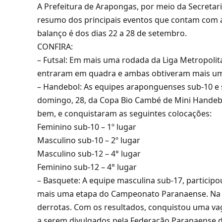
A Prefeitura de Arapongas, por meio da Secretari
resumo dos principais eventos que contam com a 
balanço é dos dias 22 a 28 de setembro.
CONFIRA:
– Futsal: Em mais uma rodada da Liga Metropolit
entraram em quadra e ambas obtiveram mais uma
– Handebol: As equipes araponguenses sub-10 e 
domingo, 28, da Copa Bio Cambé de Mini Handeb
bem, e conquistaram as seguintes colocações:
Feminino sub-10 – 1º lugar
Masculino sub-10 – 2º lugar
Masculino sub-12 – 4° lugar
Feminino sub-12 – 4° lugar
– Basquete: A equipe masculina sub-17, partici
mais uma etapa do Campeonato Paranaense. Na oc
derrotas. Com os resultados, conquistou uma vaga 
a serem divulgados pela Federação Paranaense 