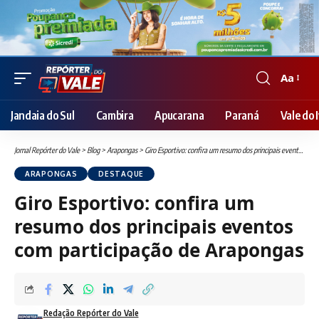
Aa
Font
Resizer
Jandaia do Sul
Cambira
Apucarana
Paraná
Vale do I
Jornal Repórter do Vale
>
Blog
>
Arapongas
>
Giro Esportivo: confira um resumo dos principais eventos com participação de Arapongas
ARAPONGAS
DESTAQUE
Giro Esportivo: confira um
resumo dos principais eventos
com participação de Arapongas
Redação Repórter do Vale