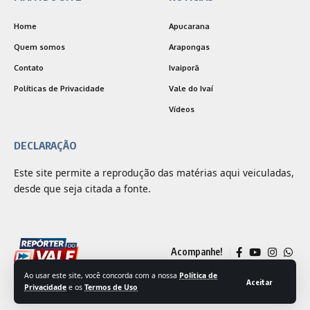
Home
Apucarana
Quem somos
Arapongas
Contato
Ivaiporã
Políticas de Privacidade
Vale do Ivaí
Vídeos
DECLARAÇÃO
Este site permite a reprodução das matérias aqui veiculadas,
desde que seja citada a fonte.
Acompanhe!
Ao usar este site, você concorda com a nossa
Política de
Aceitar
Privacidade
e os
Termos de Uso
© 2025 Jornal Repórter do Vale | Desenvolvido por
Outside Comunicação