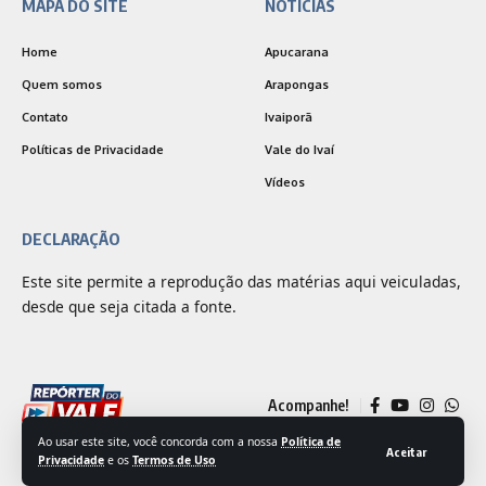
MAPA DO SITE
NOTÍCIAS
Home
Apucarana
Quem somos
Arapongas
Contato
Ivaiporã
Políticas de Privacidade
Vale do Ivaí
Vídeos
DECLARAÇÃO
Este site permite a reprodução das matérias aqui veiculadas,
desde que seja citada a fonte.
Acompanhe!
Ao usar este site, você concorda com a nossa
Política de
Aceitar
Privacidade
e os
Termos de Uso
© 2025 Jornal Repórter do Vale | Desenvolvido por
Outside Comunicação