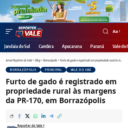
Aa
Font
Resizer
Jandaia do Sul
Cambira
Apucarana
Paraná
Vale do I
Jornal Repórter do Vale
>
Blog
>
Borrazópolis
>
Furto de gado é registrado em propriedade rural às margens da PR-170, em Borrazópolis
BORRAZÓPOLIS
PRINCIPAL
VALE DO IVAÍ
Furto de gado é registrado em
propriedade rural às margens
da PR-170, em Borrazópolis
Reporter do Vale 1