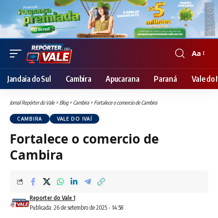
Aa
Font
Resizer
Jandaia do Sul
Cambira
Apucarana
Paraná
Vale do I
Jornal Repórter do Vale
>
Blog
>
Cambira
>
Fortalece o comercio de Cambira
CAMBIRA
VALE DO IVAÍ
Fortalece o comercio de
Cambira
Reporter do Vale 1
Publicada: 26 de setembro de 2025 - 14:58