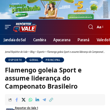
Aa
Font
Resizer
Jandaia do Sul
Cambira
Apucarana
Paraná
Vale do I
Jornal Repórter do Vale
>
Blog
>
Esporte
>
Flamengo goleia Sport e assume liderança do Campeonato Brasileiro
ESPORTE
GERAL
PRINCIPAL
Flamengo goleia Sport e
assume liderança do
Campeonato Brasileiro
Reporter do Vale 1