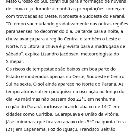
Mato Grosso do Sul, contribui para a formação de nuvens
de chuva e já durante a manhã as precipitações começam
com trovoadas ao Oeste, Noroeste e Sudoeste do Paraná.
“O tempo vai mudando gradativamente nas outras regiões
paranaenses no decorrer do dia. Da tarde para a noite, a
chuva avança para a região Central e também o Leste e
Norte. No Litoral a chuva é prevista para a madrugada de
sábado”, explica Lizandro Jacóbsen, meteorologista do
Simepar.
Os riscos de tempestade são baixos em boa parte do
Estado e moderados apenas no Oeste, Sudoeste e Centro
Sul na sexta. O sol ainda aparece no Norte do Paraná. As
temperaturas sofrem pouquíssima oscilação ao longo do
dia. As máximas não passam dos 22°C em nenhuma
região do Paraná, inclusive ficando abaixo de 14°C em
cidades como Curitiba, Guarapuava e União da Vitória.
Já as mínimas, que ficaram abaixo dos 5°C na quinta-feira
(21) em Capanema, Foz do Iguaçu, Francisco Beltrão,