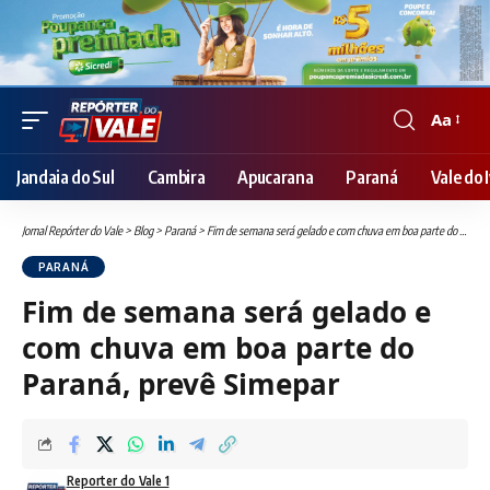
Aa
Font
Resizer
Jandaia do Sul
Cambira
Apucarana
Paraná
Vale do I
Jornal Repórter do Vale
>
Blog
>
Paraná
>
Fim de semana será gelado e com chuva em boa parte do Paraná, prevê Simepar
PARANÁ
Fim de semana será gelado e
com chuva em boa parte do
Paraná, prevê Simepar
Reporter do Vale 1