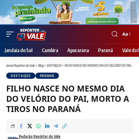
Aa
Font
Resizer
Jandaia do Sul
Cambira
Apucarana
Paraná
Vale do I
Jornal Repórter do Vale
>
Blog
>
DESTAQUE
>
FILHO NASCE NO MESMO DIA DO VELÓRIO DO PAI, MORTO A TIROS NO PARANÁ
DESTAQUE
PARANÁ
FILHO NASCE NO MESMO DIA
DO VELÓRIO DO PAI, MORTO A
TIROS NO PARANÁ
Redação Repórter do Vale