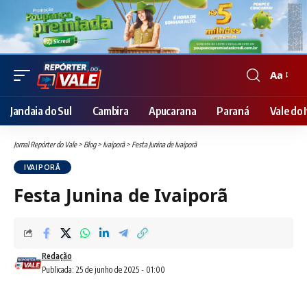
Aa
Font
Resizer
Jandaia do Sul
Cambira
Apucarana
Paraná
Vale do I
Jornal Repórter do Vale
>
Blog
>
Ivaiporã
>
Festa Junina de Ivaiporã
IVAIPORÃ
Festa Junina de Ivaiporã
Redação
Publicada: 25 de junho de 2025 - 01:00