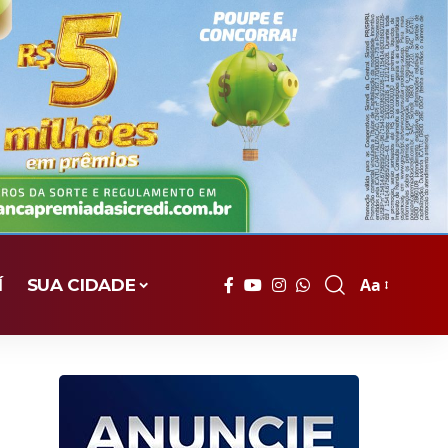
Aa
Í
SUA CIDADE
Font
Resizer