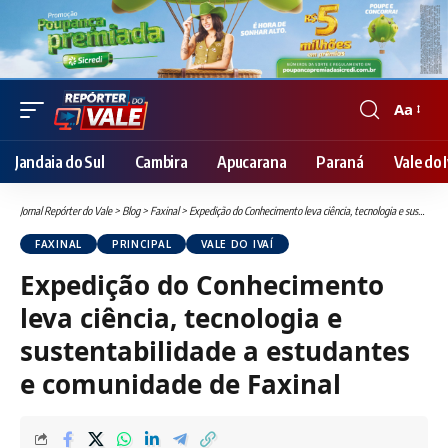
Aa
Font
Resizer
Jandaia do Sul
Cambira
Apucarana
Paraná
Vale do I
Jornal Repórter do Vale
>
Blog
>
Faxinal
>
Expedição do Conhecimento leva ciência, tecnologia e sustentabilidade a estudantes e comunidade de Faxinal
FAXINAL
PRINCIPAL
VALE DO IVAÍ
Expedição do Conhecimento
leva ciência, tecnologia e
sustentabilidade a estudantes
e comunidade de Faxinal