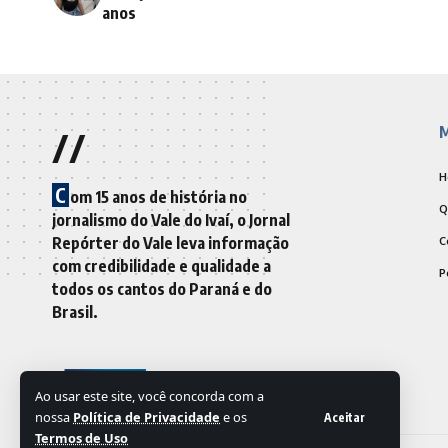
anos
//
M
H
C
om 15 anos de história no
Q
jornalismo do Vale do Ivaí, o Jornal
Repórter do Vale leva informação
C
com credibilidade e qualidade a
P
todos os cantos do Paraná e do
Brasil.
Ao usar este site, você concorda com a
nossa
Política de Privacidade
e os
Aceitar
Termos de Uso