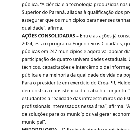
pública. “A ciência e a tecnologia produzidas na
Superior do Paraná, aliadas à qualificação dos p
assegurar que os municípios paranaenses tenham
qualidade”, afirma.
AÇÕES CONSOLIDADAS –
Entre as ações já cons
2024, está o programa Engenheiros Cidadãos, que 
públicas em 247 municípios e agora vai apoiar d
participação de quatro universidades estaduais. O
técnicos, capacitações e intercâmbio de informa
pública e na melhoria da qualidade de vida da p
Para o presidente em exercício do Crea-PR, Held
demonstra a consistência do trabalho conjunto
estudantes a realidade das infraestruturas do E
profissionais interessados nessa área”, afirma. 
de soluções para os municípios vai gerar economi
municipal”.
METODOLOGIA
– O Projetek atende municípios 