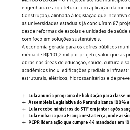
engenharia e arquitetura com aplicação da met
Construção), alinhada à legislação que incentiva 
as universidades estaduais já concluíram 87 pro
desde reformas de escolas e unidades de saúde 
com foco em soluções sustentáveis.
A economia gerada para os cofres públicos munic
média de R$ 101,2 mil por projeto, valor que as 
obras nas áreas de educação, saúde, cultura e sa
acadêmicos inclui edificações prediais e infraes
estruturais, elétricos, hidrossanitários e de prev
Lula anuncia programa de habitação para classe 
Assembleia Legislativa do Paraná alcança 100% 
Lula recebe ministros do STF em jantar após san
Lula embarca para França nesta terça, onde assin
PCPR lidera ação que cumpre 44 mandados em 19 e