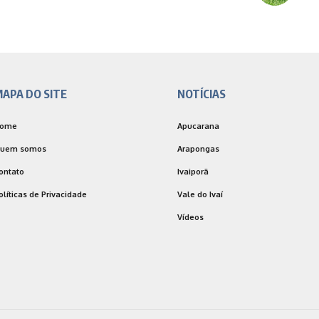
APA DO SITE
NOTÍCIAS
ome
Apucarana
uem somos
Arapongas
ontato
Ivaiporã
olíticas de Privacidade
Vale do Ivaí
Vídeos