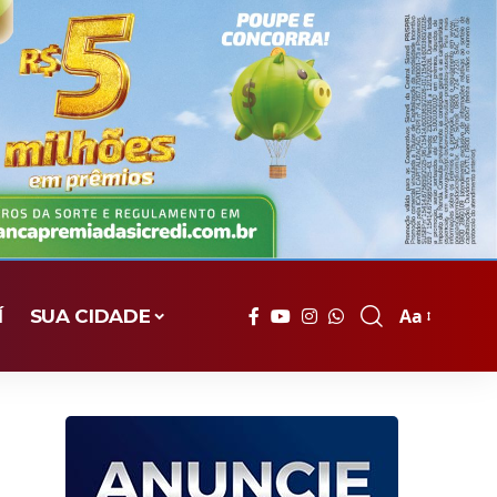
Aa
Í
SUA CIDADE
Font
Resizer