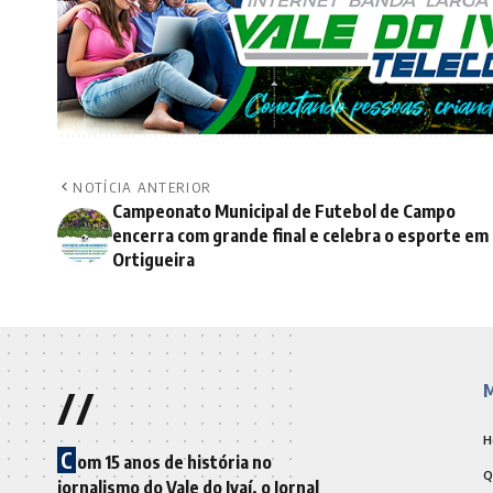
NOTÍCIA ANTERIOR
Campeonato Municipal de Futebol de Campo
encerra com grande final e celebra o esporte em
Ortigueira
//
M
H
C
om 15 anos de história no
Q
jornalismo do Vale do Ivaí, o Jornal