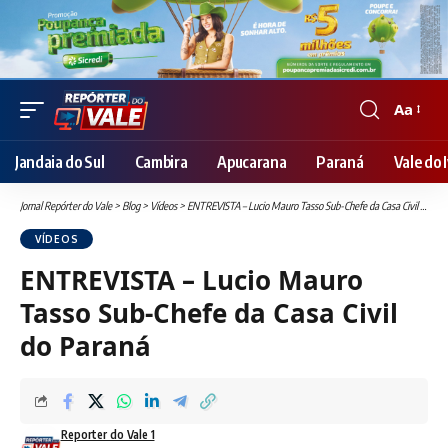
Aa
Font
Resizer
Jandaia do Sul
Cambira
Apucarana
Paraná
Vale do I
Jornal Repórter do Vale
>
Blog
>
Vídeos
>
ENTREVISTA – Lucio Mauro Tasso Sub-Chefe da Casa Civil do Paraná
VÍDEOS
ENTREVISTA – Lucio Mauro
Tasso Sub-Chefe da Casa Civil
do Paraná
Reporter do Vale 1