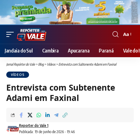
Aa
Font
Resizer
Jandaia do Sul
Cambira
Apucarana
Paraná
Vale do I
Jornal Repórter do Vale
>
Blog
>
Vídeos
>
Entrevista com Subtenente Adami em Faxinal
VÍDEOS
Entrevista com Subtenente
Adami em Faxinal
Reporter do Vale 1
Publicada: 19 de junho de 2026 - 19:46