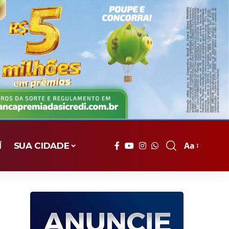
Aa
Í
SUA CIDADE
Font
Resizer