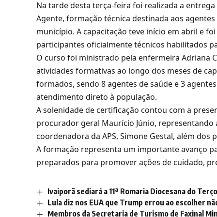
Na tarde desta terça-feira foi realizada a entre
Agente, formação técnica destinada aos agentes
município. A capacitação teve início em abril e f
participantes oficialmente técnicos habilitados p
O curso foi ministrado pela enfermeira Adriana 
atividades formativas ao longo dos meses de capa
formados, sendo 8 agentes de saúde e 3 agentes
atendimento direto à população.
A solenidade de certificação contou com a prese
procurador geral Maurício Júnio, representando a
coordenadora da APS, Simone Gestal, além dos p
A formação representa um importante avanço par
preparados para promover ações de cuidado, pr
Ivaiporã sediará a 11ª Romaria Diocesana do Ter
Lula diz nos EUA que Trump errou ao escolher nã
Membros da Secretaria de Turismo de Faxinal Mi