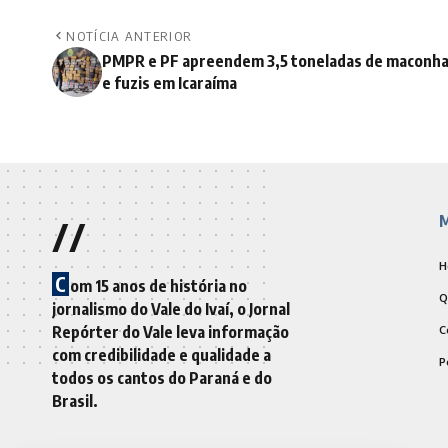
NOTÍCIA ANTERIOR
PMPR e PF apreendem 3,5 toneladas de maconh
e fuzis em Icaraíma
//
M
H
C
om 15 anos de história no
Q
jornalismo do Vale do Ivaí, o Jornal
Repórter do Vale leva informação
C
com credibilidade e qualidade a
P
todos os cantos do Paraná e do
Brasil.