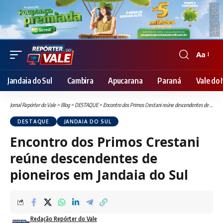
Aa
Font
Resizer
Jandaia do Sul
Cambira
Apucarana
Paraná
Vale do I
Jornal Repórter do Vale
>
Blog
>
DESTAQUE
>
Encontro dos Primos Crestani reúne descendentes de pioneiros em Jandaia do Sul
DESTAQUE
JANDAIA DO SUL
Encontro dos Primos Crestani
reúne descendentes de
pioneiros em Jandaia do Sul
Redação Repórter do Vale