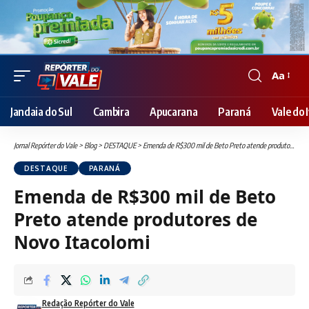
Aa
Font
Resizer
Jandaia do Sul
Cambira
Apucarana
Paraná
Vale do I
Jornal Repórter do Vale
>
Blog
>
DESTAQUE
>
Emenda de R$300 mil de Beto Preto atende produtores de Novo Itacolomi
DESTAQUE
PARANÁ
Emenda de R$300 mil de Beto
Preto atende produtores de
Novo Itacolomi
Redação Repórter do Vale